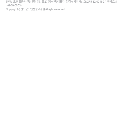
전라남도 진도군 의신면 운림산방로 27 (의신면) 대표자 : 김경숙 사업자번호 : 275-82-00482 기관기호 : 1-
46900-00034
Copyright(c) 진도군노인전문요양원 All rights reserved.