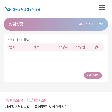
상담신청
홈
이용안내
상담신청
전체 상담 신청글
0
건
번호
제목
작성자
작성일
상태
상담신청하기
엔젤쇼핑몰
엔젤시스템
개인정보처리방침
급여종류
: 노인요양시설