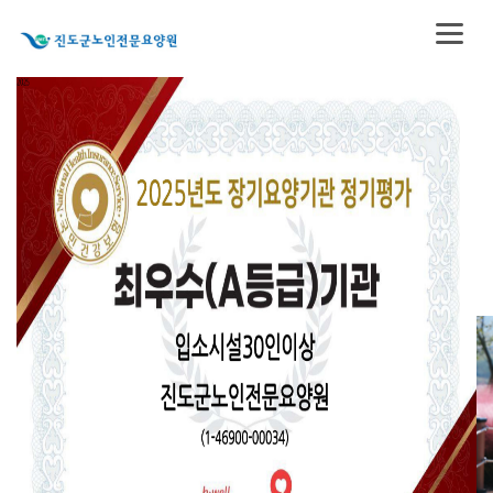
진도군노인전문요양원
믿음·섬김·사랑
"敬 天 愛 人 (경 천 애 인)"
어르신 한 분 한 분을 부모님처럼 섬기며
안정되고 편안한 노년의 쉼터를 제공하는
진도군노인전문요양원입니다.