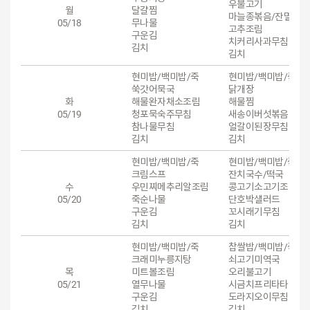
우불고기
월
달걀찜
마늘종볶음/잔멸치
05/18
무나물
고추조림
구운김
치커리사과무침
김치
김치
현미밥/백미밥/죽
현미밥/백미밥/죽
쑥갓어묵국
닭개장
화
해물완자채소조림
해물찜
05/19
청포묵숙주무침
새송이버섯볶음
참나물무침
얼갈이된장무침
김치
김치
현미밥/백미밥/죽
현미밥/백미밥/죽
크림스프
잔치국수/떡국
수
우민찌메추리알조림
콩고기소고기조림
05/20
죽순나물
단호박샐러드
구운김
꼬시래기무침
김치
김치
현미밥/백미밥/죽
찹쌀밥/백미밥/죽
크래미누릉지탕
쇠고기미역국
목
미트볼조림
오리불고기
05/21
열무나물
시금치프리타타
구운김
도라지오이무침
김치
김치