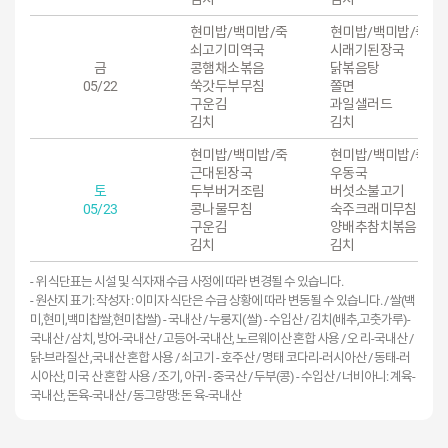
현미밥/백미밥/죽
현미밥/백미밥/죽
쇠고기미역국
시래기된장국
금
콩햄채소볶음
닭볶음탕
05/22
쑥갓두부무침
쫄면
구운김
과일샐러드
김치
김치
현미밥/백미밥/죽
현미밥/백미밥/죽
근대된장국
우동국
토
두부버거조림
버섯소불고기
05/23
콩나물무침
숙주크래미무침
구운김
양배추참치볶음
김치
김치
- 위 식단표는 시설 및 식자재 수급 사정에 따라 변경될 수 있습니다.
- 원산지 표기: 작성자 : 이미자 식단은 수급 상황에 따라 변동될 수 있습니다. / 쌀(백
미,현미,백미찹쌀,현미찹쌀) - 국내산 / 누룽지( 쌀) - 수입산 / 김치(배추,고춧가루)-
국내산 / 삼치, 방어-국내산 / 고등어-국내산, 노르웨이산 혼합 사용 / 오 리-국내산 /
닭-브라질산 ,국내산 혼합 사용 / 쇠고기 - 호주산 / 명태 코다리-러시아산 / 동태-러
시아산, 미국 산 혼합 사용 / 조기, 아귀 - 중국산 / 두부(콩) - 수입산 / 너비아니: 계육-
국내산, 돈육-국내산 / 동그랑땡: 돈 육-국내산