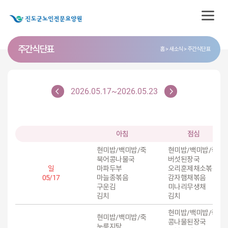
주간식단표
홈
새소식
주간식단표
2026.05.17~2026.05.23
아침
점심
현미밥/백미밥/죽
현미밥/백미밥/죽
북어콩나물국
버섯된장국
일
마파두부
오리훈제채소볶음
05/17
마늘종볶음
감자햄채볶음
구운김
미나리무생채
김치
김치
현미밥/백미밥/죽
현미밥/백미밥/죽
콩나물된장국
누릉지탕