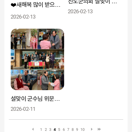
진도군의회 설맞이 위문방문
❤️새해복 많이 받으세요❤️
2026-02-13
2026-02-13
설맞이 군수님 위문방문
2026-02-11
1
2
3
4
5
6
7
8
9
10