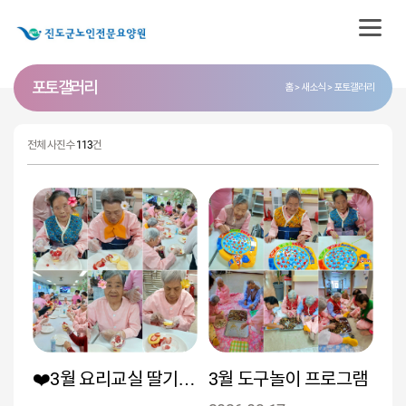
포토 갤러리
홈
새소식
포토갤러리
전체 사진수
113
건
❤️3월 요리교실 딸기컵케이크 만들기❤️
3월 도구놀이 프로그램