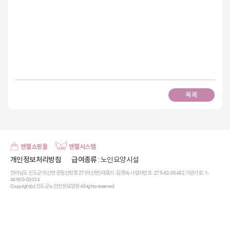
목록
엔젤쇼핑몰
엔젤시스템
개인정보처리방침
급여종류
: 노인요양시설
전라남도 진도군 의신면 운림산방로 27 (의신면) 대표자 : 김경숙 사업자번호 : 275-82-00482 기관기호 : 1-
46900-00034
Copyright(c) 진도군노인전문요양원 All rights reserved.