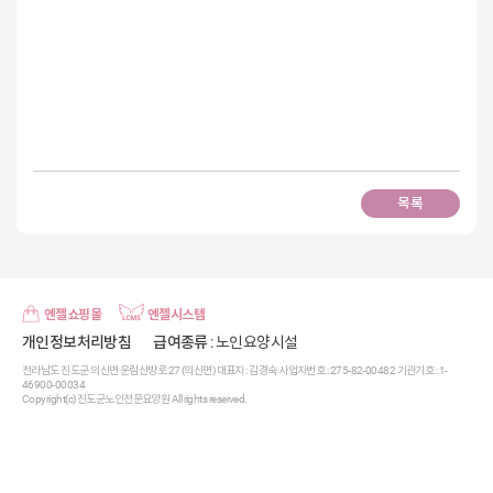
목록
엔젤쇼핑몰
엔젤시스템
개인정보처리방침
급여종류
: 노인요양시설
전라남도 진도군 의신면 운림산방로 27 (의신면) 대표자 : 김경숙 사업자번호 : 275-82-00482 기관기호 : 1-
46900-00034
Copyright(c) 진도군노인전문요양원 All rights reserved.