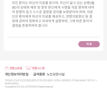
모든 환자는 최선의 치료를 받으며, 자신이 앓고 있는 상병(傷
病)의 상태와 예후 및 향후 본인에게 시행될 의료 행위에 대하
여 분명히 알고 스스로 결정할 권리를 보장받아야 하며, 의료
인은 환자에게 최선의 치료를 제공하고, 연명의료중단 등 결
정에 관하여 정확하고 자세하게 설명하며, 그에 따른 환자의
결정을 존중하여야 합니다.
◎ 사전연명의료의향서 의의
사전연명의료의향서란 19세 이상의 사람이 향후 자신의 연명
의료중단 등 결정 및 호스피스에 관한 의사를 직접 문서로 작
목록
성하는 것을 말합니다.
◎ 사전연명의료의향서 작성방법
사전연명의료의향서는 보건복지부 지정을 받은 사전연명의
료의향서 등록기관을 통해서 충분한 설명을 듣고 이해한 후
엔젤쇼핑몰
엔젤시스템
작성해야 합니다.
개인정보처리방침
급여종류
: 노인요양시설
[국립연명의료관리기관]
전라남도 진도군 의신면 운림산방로 27 (의신면) 대표자 : 김경숙 사업자번호 : 275-82-00482 기관기호 : 1-
https://lst.go.kr/main/main.do
46900-00034
Copyright(c) 진도군노인전문요양원 All rights reserved.